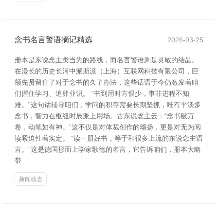
念书名言警语摘记精选
2026-03-25
册本是东说念主类当先的路线，而名言警语则是灵敏的结晶。
在漫长的历史长河中派斯派（上海）互联网科技有限公司，巨
额先贤留住了对于念书的久了办法，这些话语于今仍激发着咱
们握住学习、追肄业识。 “书到用时方恨少，事非进程不知
难。”这句话辅导咱们，学问的积存需要长期坚抓，唯有平淡多
念书，智力在枢纽时辰派上用场。古东说念主云：“念书破万
卷，动笔如有神。”这不仅是对体裁创作的颂扬，更是对无为阅
读紧迫性着实定。 “读一册好书，等于和很多上流的东说念主语
言。”这是德国形而上学家歌德的名言，它告诉咱们，册本大略
带
新闻动态