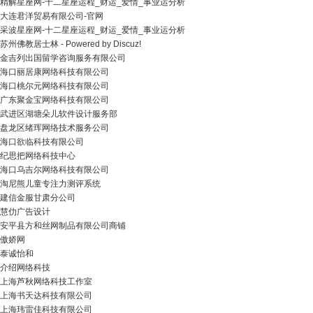
精解星座网-十二星座运程_财运_爱情_事业运分析
大连君洋贸易有限公司-官网
采波星座网-十二星座运程_财运_爱情_事业运分析
苏州佛教居士林 - Powered by Discuz!
金吉列出国留学咨询服务有限公司
海口丽居康网络科技有限公司
海口桃尔元网络科技有限公司
广东聚金宝网络科技有限公司
武进区湖塘朵儿软件设计服务部
盘龙区绪珲网络技术服务公司
海口欲临科技有限公司
纪思把网络科技中心
海口乌吉尔网络科技有限公司
淘尼熊儿童专注力测评系统
建信金服甘肃分公司
慧仂广告设计
安平县方和丝网制品有限公司商铺
傲娇网
泰诚怡和
介绍网络科技
上海芦秋网络科技工作室
上海书天达科技有限公司
上海玮雷佳科技有限公司