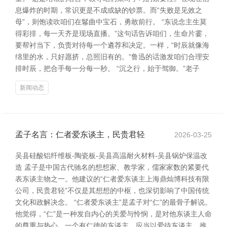
息爆炸的时期，常识更是不成或缺的钞票。而“失败是见效之
母”，则饱读吹咱们在鬈曲中宝石，勇敢前行。 “东说念主生莫
得彩排，每一天齐是现场直播。”这句话告诉咱们，生命片霎，
要帮衬当下，负责对待每一个遴荐和决定。一样，“时辰就像海
绵里的水，只好愿挤，总照旧有的。”鲁迅的话激发咱们合理安
排时辰，把合手每一分每一秒。 “沉之行，始于驾御。”老子
新闻动态
孟子名言：仁者爱东谈主，民贵君轻
2026-03-25
吴县硅酸铝纤维板-陶瓷板-吴县高温耐火材料-吴县锅炉保温改
造 孟子是中国古代驰名的想想家、教学家，儒家家数的紧要代
表东谈主物之一。他建议的“仁者爱东谈主上海鼎灿博科技有限
公司，民贵君轻”不仅是其想想的中枢，也深切影响了中国传统
文化和政解决念。 “仁者爱东谈主”是孟子对“仁”的最骨子解说。
他觉得，“仁”是一种发自内心的关爱与怜悯，是对他东谈主人命
的尊重与热心。一个有仁德的东谈主，应当以爱待东谈主，推